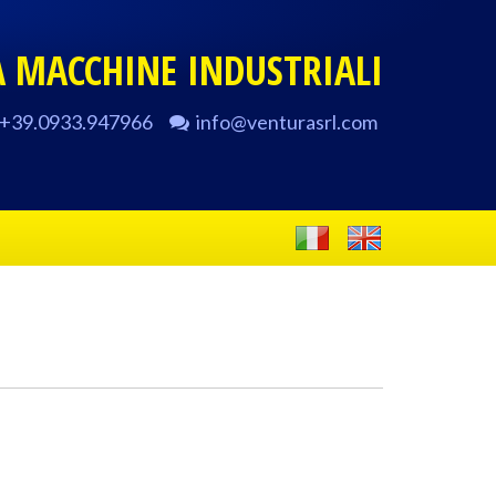
A
MACCHINE INDUSTRIALI
+39.0933.947966
info@venturasrl.com
elefono
E-
mail:
ITALIANO
ENGLISH