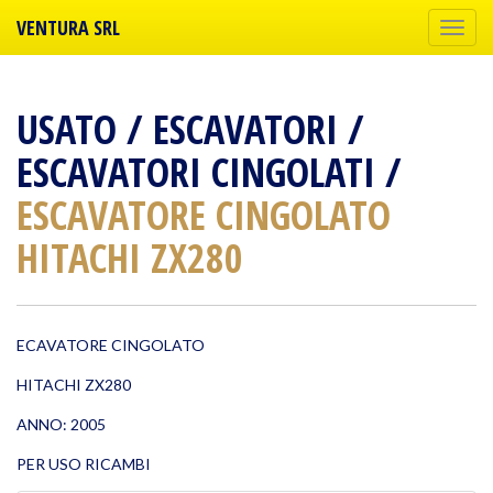
VENTURA SRL
Togg
la
navi
USATO
/
ESCAVATORI
/
ESCAVATORI CINGOLATI
/
ESCAVATORE CINGOLATO
HITACHI ZX280
ECAVATORE CINGOLATO
HITACHI ZX280
ANNO: 2005
PER USO RICAMBI