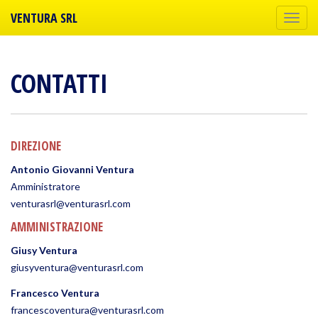
VENTURA SRL
Togg
la
navi
CONTATTI
DIREZIONE
Antonio Giovanni Ventura
Amministratore
venturasrl@venturasrl.com
AMMINISTRAZIONE
Giusy Ventura
giusyventura@venturasrl.com
Francesco Ventura
francescoventura@venturasrl.com